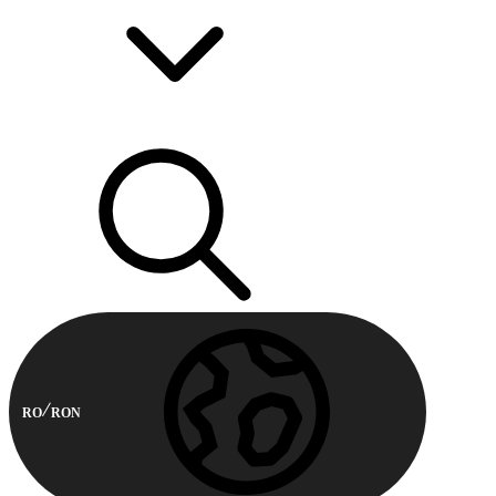
RO
RON