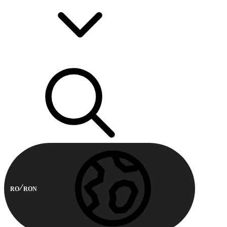
RO
RON