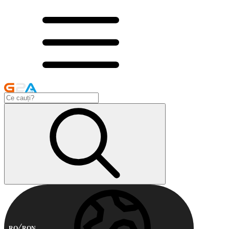
RO
RON