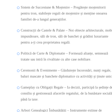
Sistem de Succesiune & Moștenire – Pregătește moștenitorii
pentru tron, stabilește reguli de moștenire și menține onoarea
familiei de-a lungul generațiilor.
Construcții de Castele & Palate – Noi obiecte arhitecturale, mob
impunătoare, săli de tron, săli de banchet și grădini luxuriante
pentru a-ți crea proprietatea regală.
Politică de Curte & Diplomatie – Formează alianțe, semnează
tratate sau intră în rivalitate cu alte case nobiliare.
Ceremonii & Evenimente – Găzduiește încoronări, nunți regale,
baluri mascate și banchete diplomatice cu activități și ținute unic
Gameplay cu Obligații Regale – Ia decizii, participă la ședințe d
consiliu și gestionează afacerile regatului, de la bunăstare socială
până la taxe.
Arbori Genealogici Îmbunătățiți – Instrumente extinse de