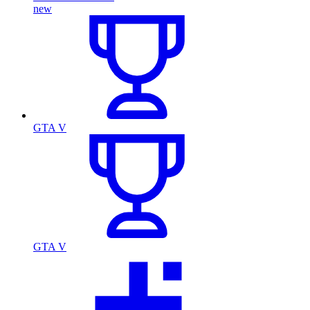
new
GTA V
GTA V