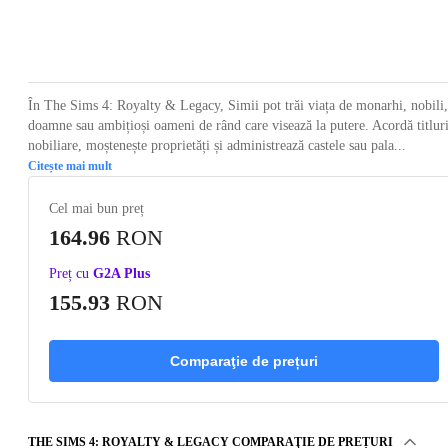
Loading...
Loading...
Loading...
Loading...
Loading
În The Sims 4: Royalty & Legacy, Simii pot trăi viața de monarhi, nobili,
doamne sau ambițioși oameni de rând care visează la putere. Acordă titlur
nobiliare, moștenește proprietăți și administrează castele sau pala...
Citește mai mult
Cel mai bun preț
164.96
RON
Preț cu
G2A Plus
155.93
RON
Comparaţie de prețuri
THE SIMS 4: ROYALTY & LEGACY COMPARAŢIE DE PREȚURI