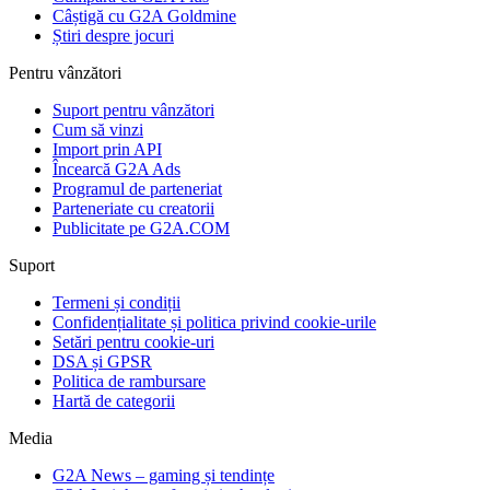
Câștigă cu G2A Goldmine
Știri despre jocuri
Pentru vânzători
Suport pentru vânzători
Cum să vinzi
Import prin API
Încearcă G2A Ads
Programul de parteneriat
Parteneriate cu creatorii
Publicitate pe G2A.COM
Suport
Termeni și condiții
Confidențialitate și politica privind cookie-urile
Setări pentru cookie-uri
DSA și GPSR
Politica de rambursare
Hartă de categorii
Media
G2A News – gaming și tendințe