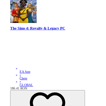
The Sims 4: Royalty & Legacy PC
EA App
•
Cheie
•
GLOBAL
186.41
RON