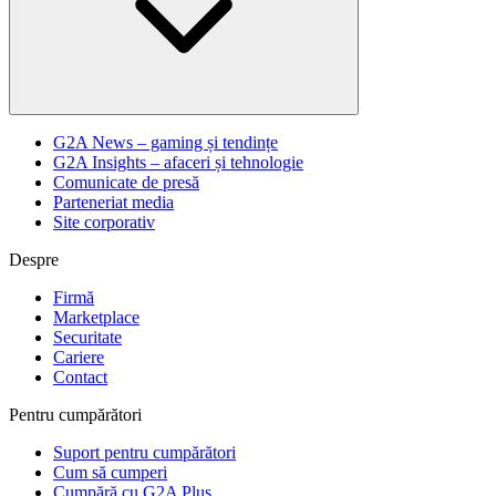
G2A News – gaming și tendințe
G2A Insights – afaceri și tehnologie
Comunicate de presă
Parteneriat media
Site corporativ
Despre
Firmă
Marketplace
Securitate
Cariere
Contact
Pentru cumpărători
Suport pentru cumpărători
Cum să cumperi
Cumpără cu G2A Plus