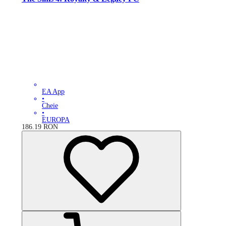
EA App
•
Cheie
•
EUROPA
186.19
RON