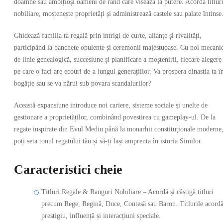
doamne sau ambițioși oameni de rând care visează la putere. Acordă titlur
nobiliare, moștenește proprietăți și administrează castele sau palate întinse
Ghidează familia ta regală prin intrigi de curte, alianțe și rivalități,
participând la banchete opulente și ceremonii majestuoase. Cu noi mecani
de linie genealogică, succesiune și planificare a moștenirii, fiecare alegere
pe care o faci are ecouri de-a lungul generațiilor. Va prospera dinastia ta î
bogăție sau se va nărui sub povara scandalurilor?
Această expansiune introduce noi cariere, sisteme sociale și unelte de
gestionare a proprietăților, combinând povestirea cu gameplay-ul. De la
regate inspirate din Evul Mediu până la monarhii constituționale moderne
poți seta tonul regatului tău și să-ți lași amprenta în istoria Similor.
Caracteristici cheie
Titluri Regale & Ranguri Nobiliare – Acordă și câștigă titluri
precum Rege, Regină, Duce, Contesă sau Baron. Titlurile acord
prestigiu, influență și interacțiuni speciale.