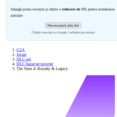
Adaugă prima recenzie și obține o
reducere de 5%
pentru următoarea
achiziție
Recenzează articolul
Clienții conectați cu cel puțin 1 achiziție pot recenza
G2A
Jocuri
DLC-uri
DLC bazat pe poveste
The Sims 4: Royalty & Legacy