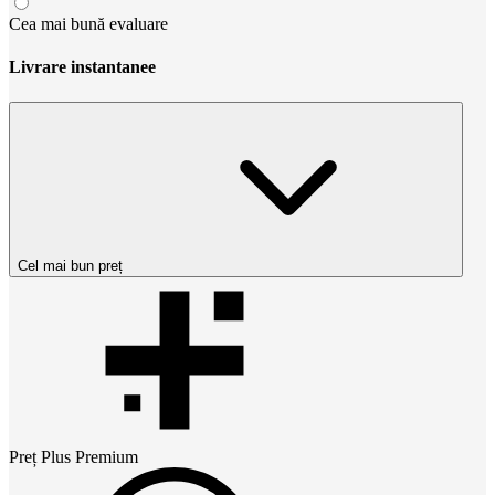
Cea mai bună evaluare
Livrare instantanee
Cel mai bun preț
Preț
Plus Premium