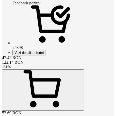
Feedback pozitiv
25898
Vezi detaliile ofertei
47.42
RON
122.14
RON
-
61
%
52.69
RON