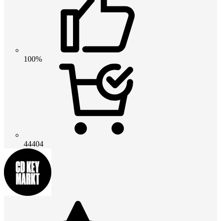
100%
44404