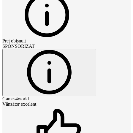
Preț obișnuit
SPONSORIZAT
Games4world
Vânzător excelent