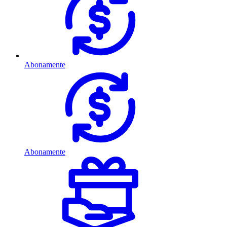
Abonamente
Abonamente