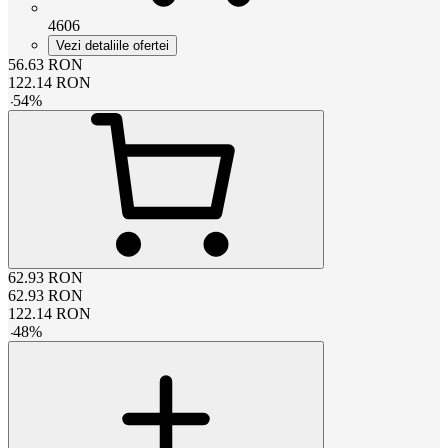
4606
Vezi detaliile ofertei
56.63
RON
122.14
RON
-
54
%
62.93
RON
62.93
RON
122.14
RON
-
48
%