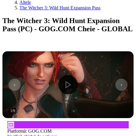
Altele
The Witcher 3: Wild Hunt Expansion Pass
The Witcher 3: Wild Hunt Expansion
Pass (PC) - GOG.COM Cheie - GLOBAL
1
/
9
Platformă
:
GOG.COM