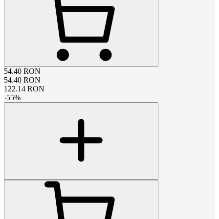
54.40
RON
54.40
RON
122.14
RON
-
55
%