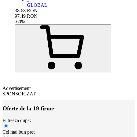
GLOBAL
38.68
RON
97.49
RON
-
60
%
Advertisement
SPONSORIZAT
Oferte de la 19 firme
Filtrează după:
Cel mai bun preț