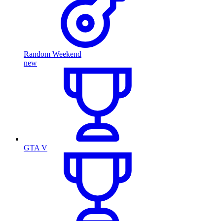
Random Weekend
new
GTA V