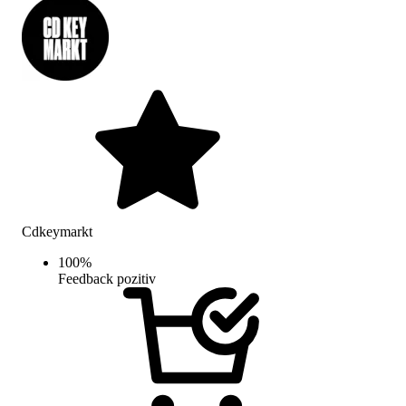
Cdkeymarkt
100
%
Feedback pozitiv