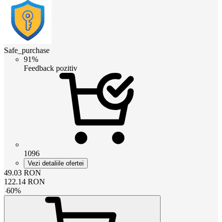
Safe_purchase
91%
Feedback pozitiv
1096
Vezi detaliile ofertei
49.03
RON
122.14
RON
-
60
%