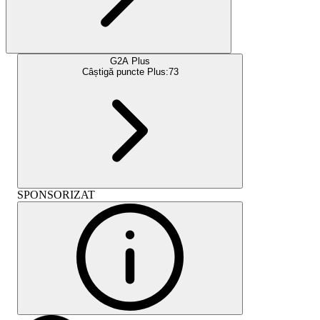
G2A Plus
Câștigă puncte Plus:
73
SPONSORIZAT