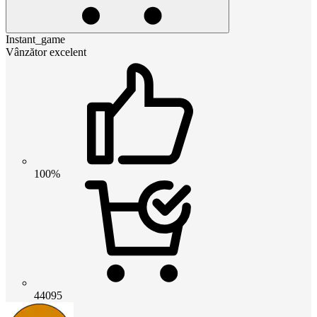
Instant_game
Vânzător excelent
100%
44095