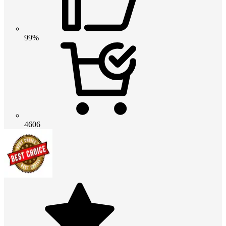
99%
4606