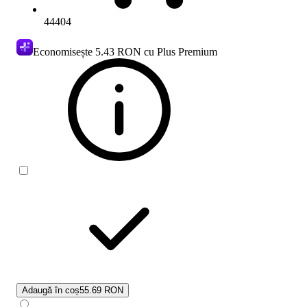
44404
Economisește
5.43 RON
cu Plus Premium
Adaugă în coș
55.69 RON