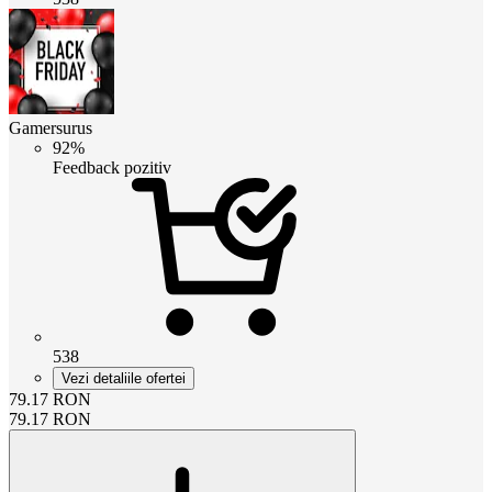
Gamersurus
92%
Feedback pozitiv
538
Vezi detaliile ofertei
79.17
RON
79.17
RON