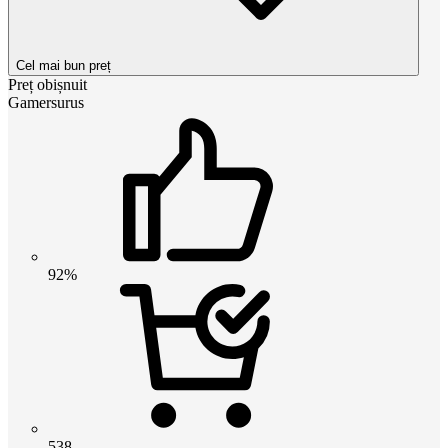
Cel mai bun preț
Preț obișnuit
Gamersurus
92%
538