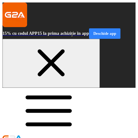
15% cu codul APP15 la prima achiziție în app
Deschide app