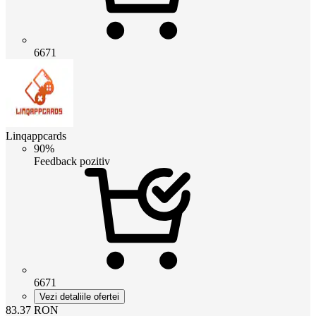
6671
Linqappcards
90%
Feedback pozitiv
6671
Vezi detaliile ofertei
83.37
RON