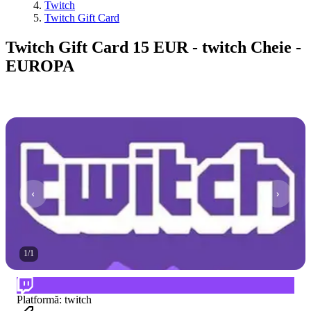
Twitch
Twitch Gift Card
Twitch Gift Card 15 EUR - twitch Cheie -
EUROPA
1
/
1
Platformă
:
twitch