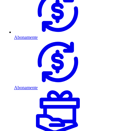
Abonamente
Abonamente