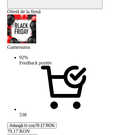
Ofertă de la firmă
Gamersurus
92
%
Feedback pozitiv
538
Adaugă în coș
79.17 RON
79.17
RON