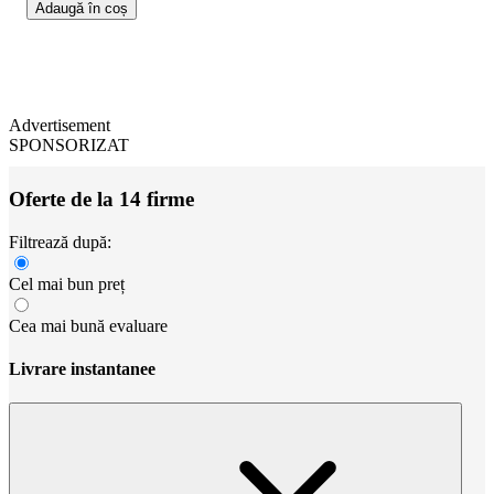
Adaugă în coș
Advertisement
SPONSORIZAT
Oferte de la 14 firme
Filtrează după:
Cel mai bun preț
Cea mai bună evaluare
Livrare instantanee