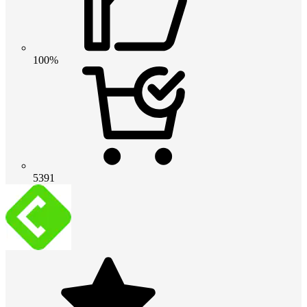
100%
5391