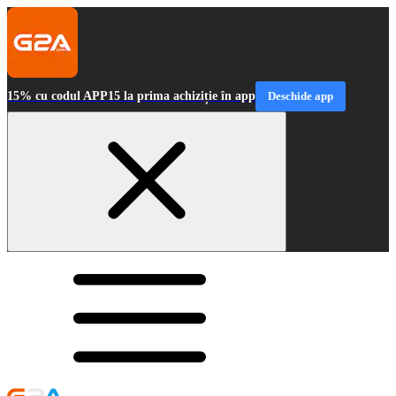
15% cu codul APP15 la prima achiziție în app
Deschide app