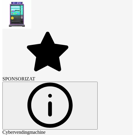
SPONSORIZAT
Cybervendingmachine