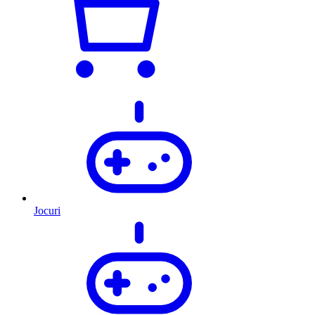
Jocuri