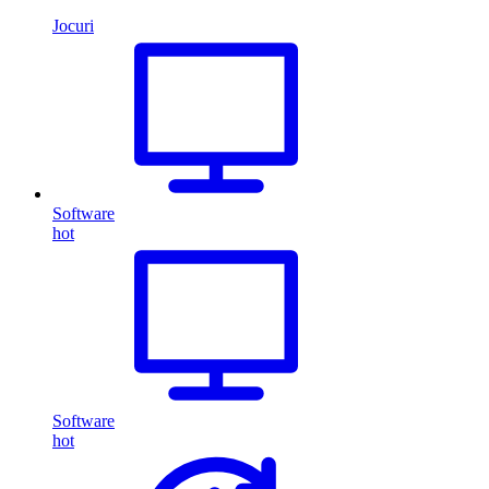
Jocuri
Software
hot
Software
hot