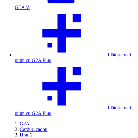
GTA V
Plătește mai
puțin cu G2A Plus
Plătește mai
puțin cu G2A Plus
G2A
Carduri cadou
Hrană