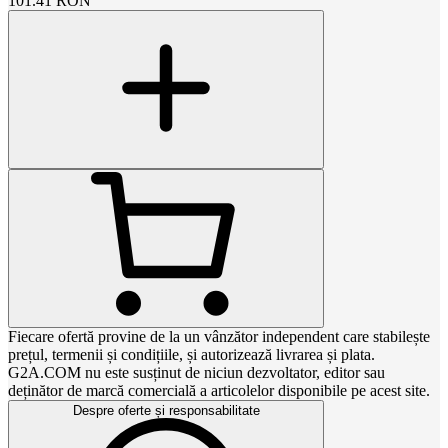
101.41
RON
Fiecare ofertă provine de la un vânzător independent care stabilește
prețul, termenii și condițiile, și autorizează livrarea și plata.
G2A.COM nu este susținut de niciun dezvoltator, editor sau
deținător de marcă comercială a articolelor disponibile pe acest site.
Despre oferte și responsabilitate