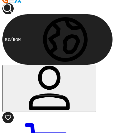
RO
RON