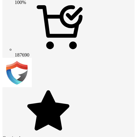
100%
187690