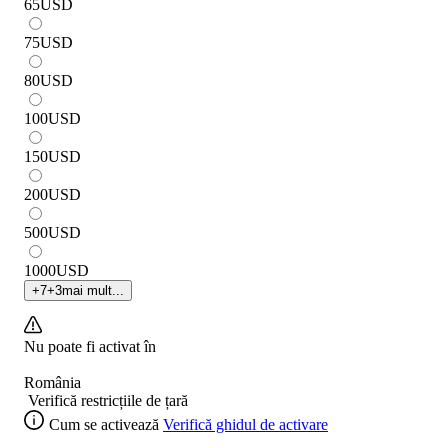
65
USD
75
USD
80
USD
100
USD
150
USD
200
USD
500
USD
1000
USD
+
7
+
3
mai mult...
Nu poate fi activat în
România
Verifică restricțiile de țară
Cum se activează
Verifică ghidul de activare