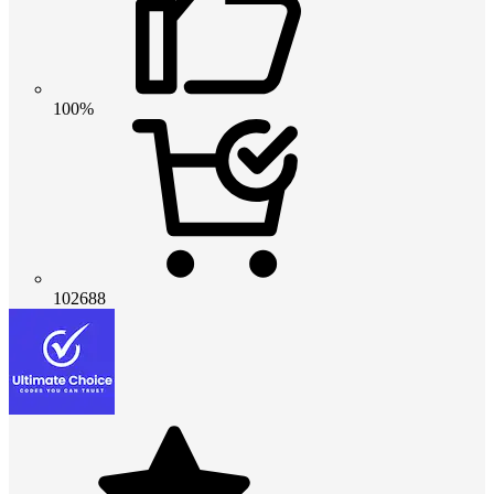
100%
102688