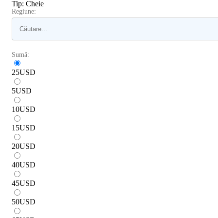
Tip
:
Cheie
Regiune:
Sumă:
25
USD
5
USD
10
USD
15
USD
20
USD
40
USD
45
USD
50
USD