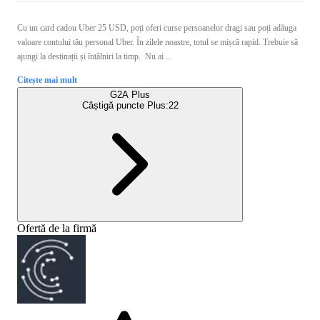
Cu un card cadou Uber 25 USD, poți oferi curse persoanelor dragi sau poți adăuga
valoare contului tău personal Uber. În zilele noastre, totul se mișcă rapid. Trebuie să
ajungi la destinații și întâlniri la timp. Nu ai ...
Citește mai mult
G2A Plus
Câștigă puncte Plus:
22
Ofertă de la firmă