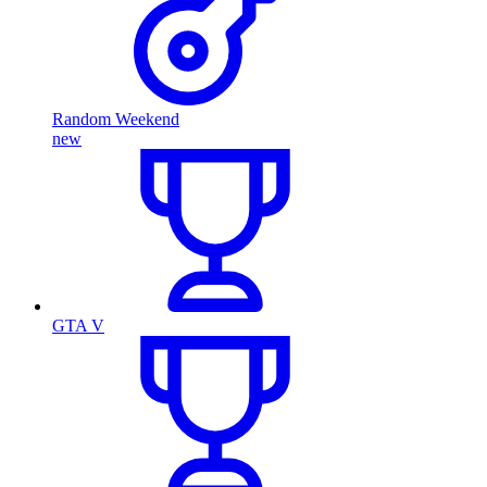
Random Weekend
new
GTA V