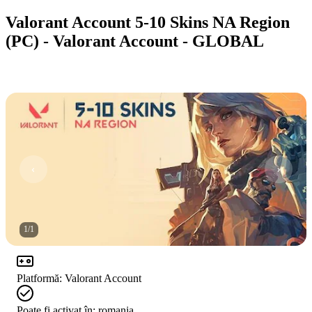
Valorant Account 5-10 Skins NA Region
(PC) - Valorant Account - GLOBAL
1
/
1
Platformă
:
Valorant Account
Poate fi activat în:
romania