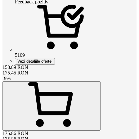
Feedback pozitiv
5109
Vezi detaliile ofertei
158.89
RON
175.45
RON
-
9
%
175.86
RON
175.86
RON