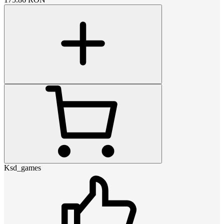
Ksd_games