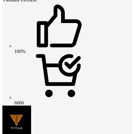
100%
6606