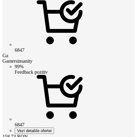
6847
Ga
Gamersinsanity
99%
Feedback pozitiv
6847
Vezi detaliile ofertei
158.73
RON