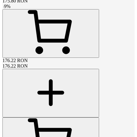
175.80
RON
-
9
%
176.22
RON
176.22
RON