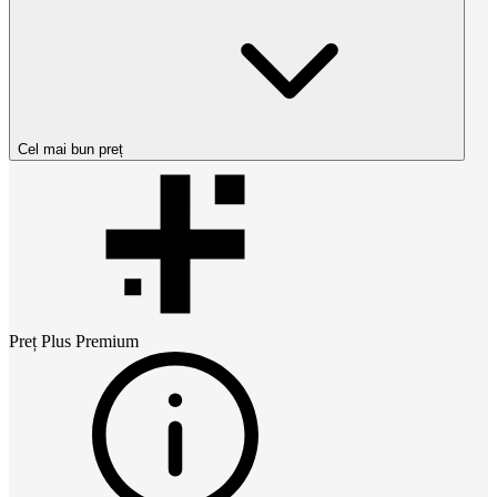
Cel mai bun preț
Preț
Plus Premium