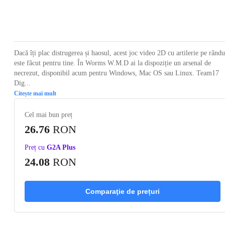
Loading...
Loading...
Loading...
Loading...
Loading
Dacă îți plac distrugerea și haosul, acest joc video 2D cu artilerie pe rându
este făcut pentru tine. În Worms W.M.D ai la dispoziție un arsenal de
necrezut, disponibil acum pentru Windows, Mac OS sau Linux. Team17
Dig...
Citește mai mult
Cel mai bun preț
26.76
RON
Preț cu
G2A Plus
24.08
RON
Comparaţie de prețuri