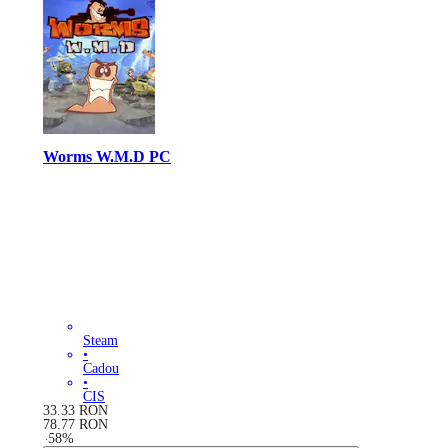
Worms W.M.D PC
Steam
•
Cadou
•
CIS
33.33
RON
78.77
RON
-
58
%