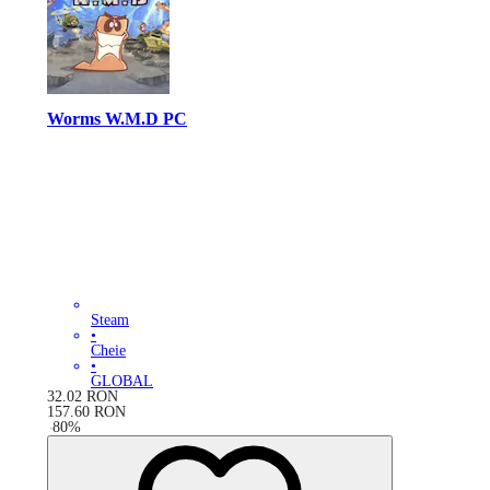
Worms W.M.D PC
Steam
•
Cheie
•
GLOBAL
32.02
RON
157.60
RON
-
80
%