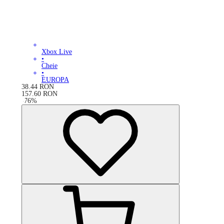
Xbox Live
•
Cheie
•
EUROPA
38.44
RON
157.60
RON
-
76
%