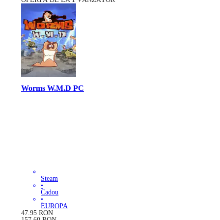
Worms W.M.D PC
Steam
•
Cadou
•
EUROPA
47.95
RON
157.60
RON