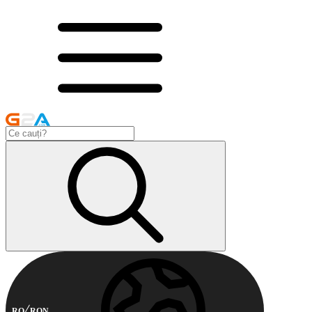
RO
RON