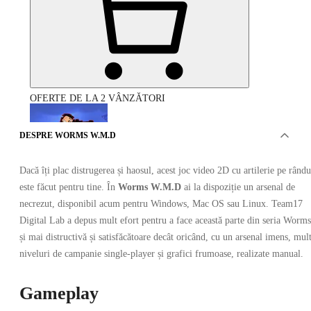
OFERTE DE LA 2 VÂNZĂTORI
DESPRE WORMS W.M.D
Dacă îți plac distrugerea și haosul, acest joc video 2D cu artilerie pe rându
este făcut pentru tine. În
Worms W.M.D
ai la dispoziție un arsenal de
necrezut, disponibil acum pentru Windows, Mac OS sau Linux. Team17
Digital Lab a depus mult efort pentru a face această parte din seria Worms
Worms W.M.D PC
și mai distructivă și satisfăcătoare decât oricând, cu un arsenal imens, mul
niveluri de campanie single-player și grafici frumoase, realizate manual.
Gameplay