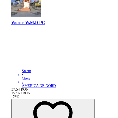
Worms W.M.D PC
Steam
•
Cheie
•
AMERICA DE NORD
37.54
RON
157.60
RON
-
76
%