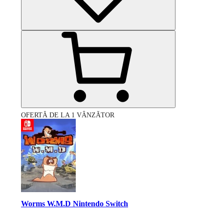
OFERTĂ DE LA 1 VÂNZĂTOR
Worms W.M.D Nintendo Switch