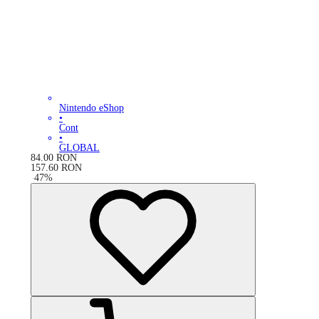
Nintendo eShop
•
Cont
•
GLOBAL
84.00
RON
157.60
RON
-
47
%