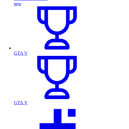
new
GTA V
GTA V