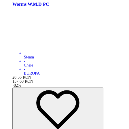
Worms W.M.D PC
Steam
•
Cheie
•
EUROPA
28.56
RON
157.60
RON
-
82
%