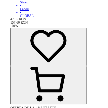
Steam
•
Cadou
•
GLOBAL
47.95
RON
157.60
RON
-
70
%
OFERTĂ DE LA 1 VÂNZĂTOR