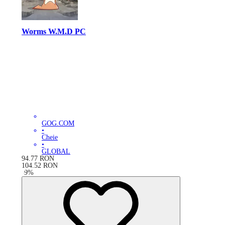
Worms W.M.D PC
GOG.COM
•
Cheie
•
GLOBAL
94.77
RON
104.52
RON
-
9
%