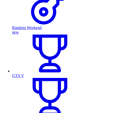
Random Weekend
new
GTA V