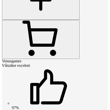
Venusgames
Vânzător excelent
97%