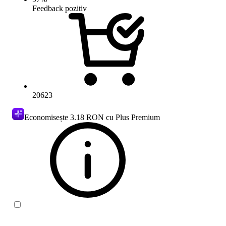
Feedback pozitiv
20623
Economisește
3.18 RON
cu Plus Premium