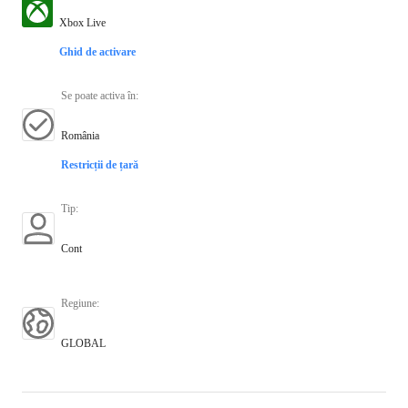
Xbox Live
Ghid de activare
Se poate activa în
:
România
Restricții de țară
Tip
:
Cont
Regiune
:
GLOBAL