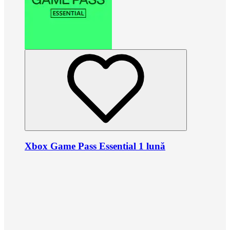
Xbox Game Pass Essential 1 lună