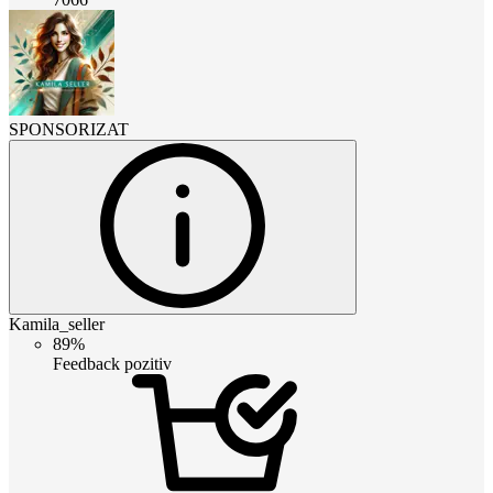
SPONSORIZAT
Kamila_seller
89%
Feedback pozitiv