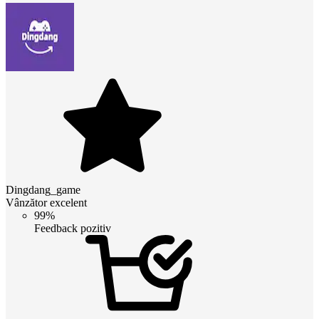
Dingdang_game
Vânzător excelent
99%
Feedback pozitiv