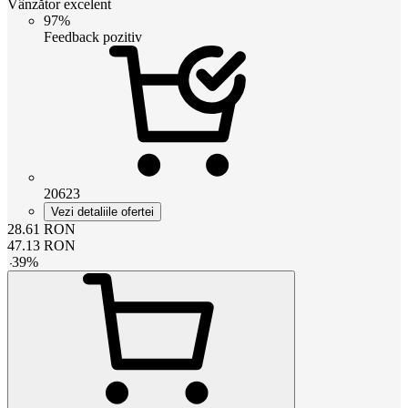
Vânzător excelent
97%
Feedback pozitiv
20623
Vezi detaliile ofertei
28.61
RON
47.13
RON
-
39
%