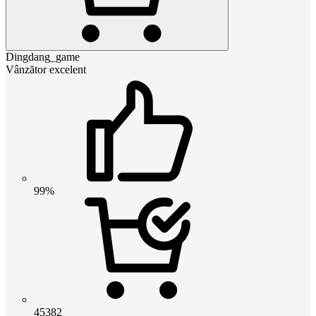
Dingdang_game
Vânzător excelent
99%
45382