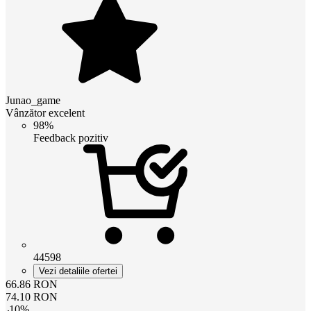
Junao_game
Vânzător excelent
98%
Feedback pozitiv
44598
Vezi detaliile ofertei
66.86
RON
74.10
RON
-
10
%