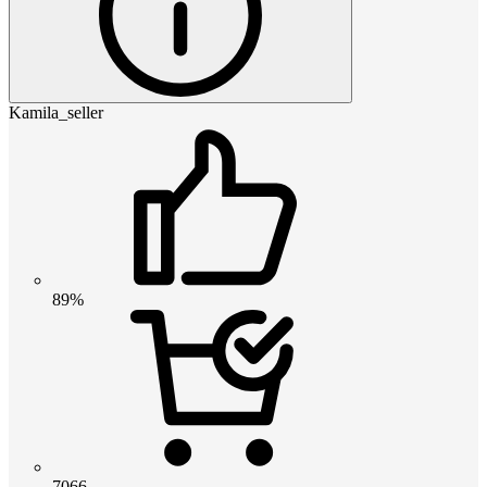
Kamila_seller
89%
7066