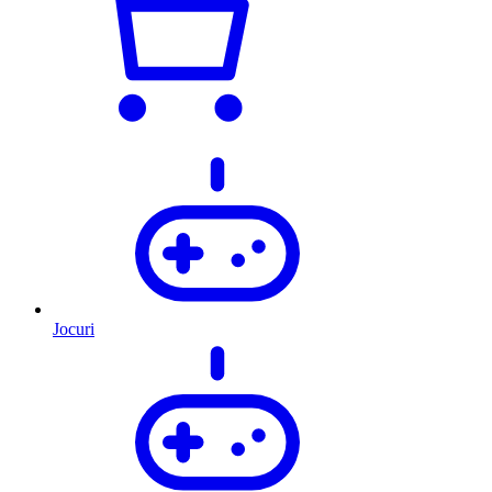
Jocuri