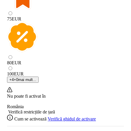
75
EUR
80
EUR
100
EUR
+
4
+
0
mai mult...
Nu poate fi activat în
România
Verifică restricțiile de țară
Cum se activează
Verifică ghidul de activare