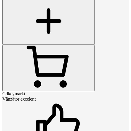
Cdkeymarkt
Vânzător excelent