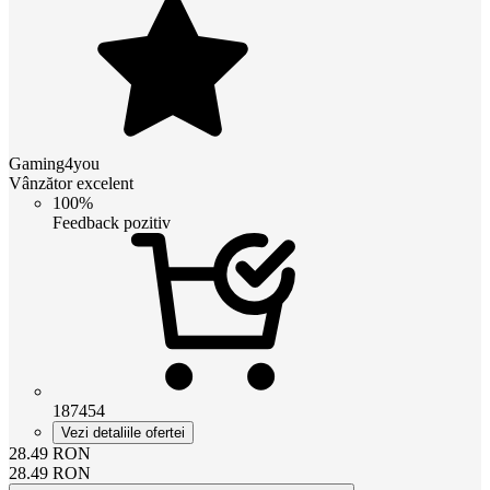
Gaming4you
Vânzător excelent
100%
Feedback pozitiv
187454
Vezi detaliile ofertei
28.49
RON
28.49
RON