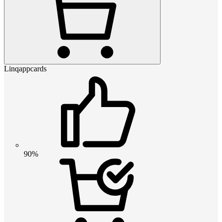
Linqappcards
90%