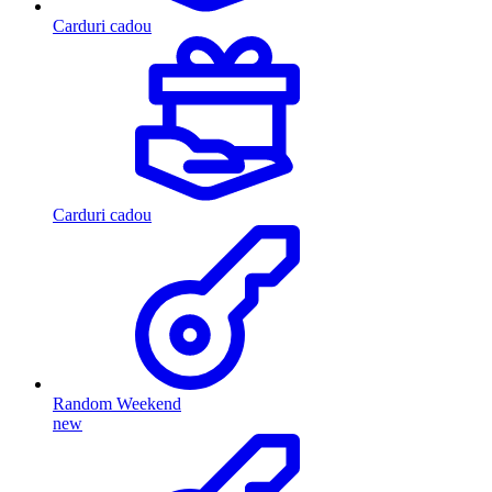
Carduri cadou
Carduri cadou
Random Weekend
new