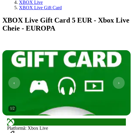
XBOX Live
XBOX Live Gift Card
XBOX Live Gift Card 5 EUR - Xbox Live
Cheie - EUROPA
1
/
2
Platformă
:
Xbox Live