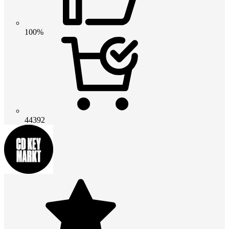
100%
44392