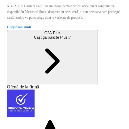
XBOX Gift Cards 5 EUR fac un cadou perfect pentru orice fan al conținutului
disponibil în Microsoft Store, deoarece cu acest card, tu sau persoana care primește
cardul cadou va putea alege dintr-o varietate de produse. ...
Citește mai mult
G2A Plus
Câștigă puncte Plus:
7
Ofertă de la firmă