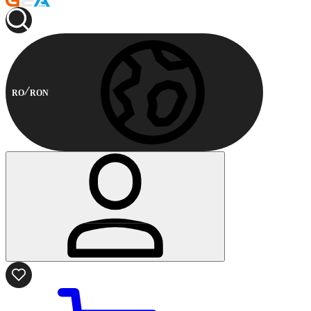
RO
RON