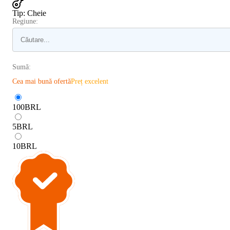
Tip
:
Cheie
Regiune:
Sumă:
Cea mai bună ofertă
Preț excelent
100
BRL
5
BRL
10
BRL