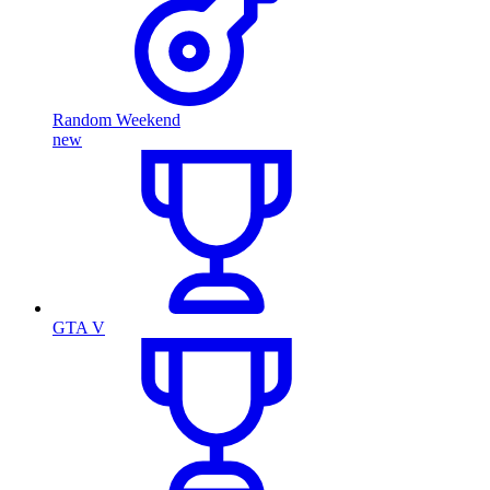
Random Weekend
new
GTA V