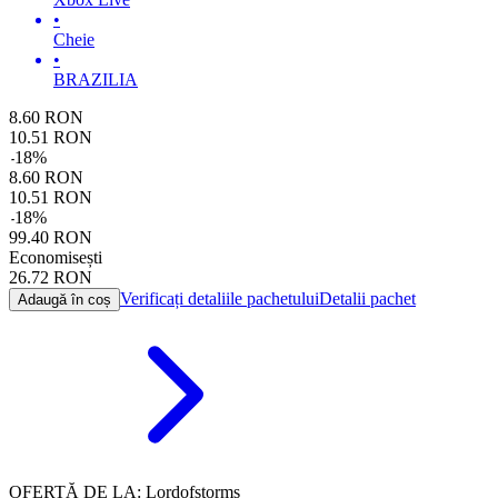
•
Cheie
•
BRAZILIA
8.60
RON
10.51
RON
-
18
%
8.60
RON
10.51
RON
-
18
%
99.40
RON
Economisești
26.72
RON
Verificați detaliile pachetului
Detalii pachet
Adaugă în coș
OFERTĂ DE LA: Lordofstorms