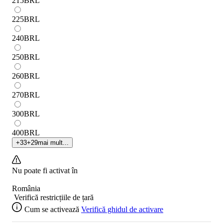
215
BRL
225
BRL
240
BRL
250
BRL
260
BRL
270
BRL
300
BRL
400
BRL
+
33
+
29
mai mult...
Nu poate fi activat în
România
Verifică restricțiile de țară
Cum se activează
Verifică ghidul de activare