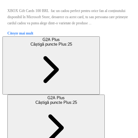
XBOX Gift Cards 100 BRL fac un cadou perfect pentru orice fan al conținutului
disponibil în Microsoft Store, deoarece cu acest card, tu sau persoana care primește
cardul cadou va putea alege dintr-o varietate de produse ...
Citește mai mult
G2A Plus
Câștigă puncte Plus:
25
G2A Plus
Câștigă puncte Plus:
25