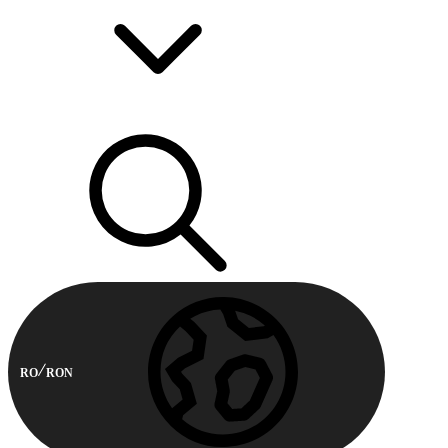
RO
RON