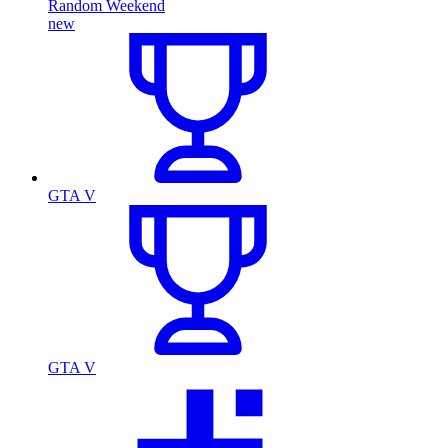
Random Weekend
new
GTA V
GTA V