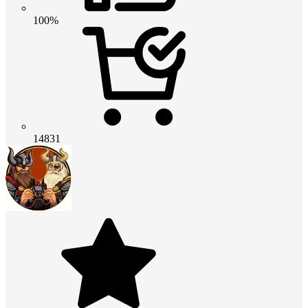
100%
14831