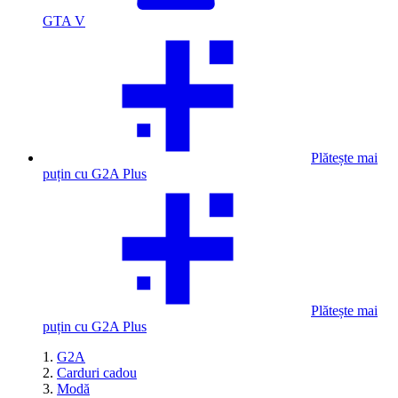
GTA V
Plătește mai
puțin cu G2A Plus
Plătește mai
puțin cu G2A Plus
G2A
Carduri cadou
Modă