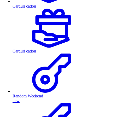
Carduri cadou
Carduri cadou
Random Weekend
new