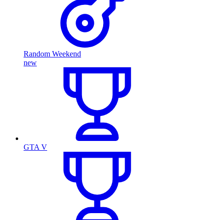
Random Weekend
new
GTA V