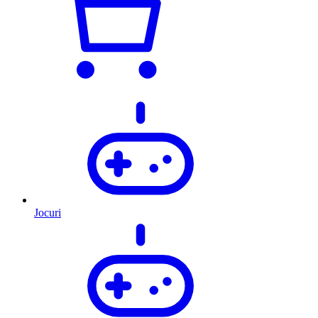
Jocuri