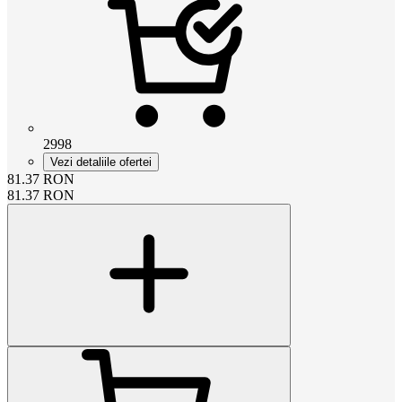
2998
Vezi detaliile ofertei
81.37
RON
81.37
RON