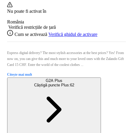
Nu poate fi activat în
România
Verifică restricțiile de țară
Cum se activează
Verifică ghidul de activare
Express digital delivery? The most stylish accessories at the best prices? Yes! From
now on, you can give this and much more to your loved ones with the Zalando Gift
Card 15 CHF. Enter the world of the coolest clothes ...
Citește mai mult
G2A Plus
Câștigă puncte Plus:
62