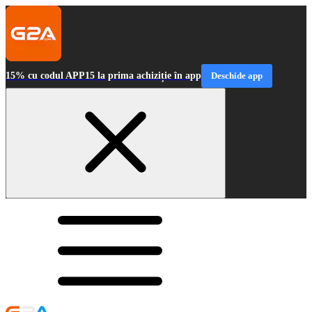
15% cu codul APP15 la prima achiziție în app
Deschide app