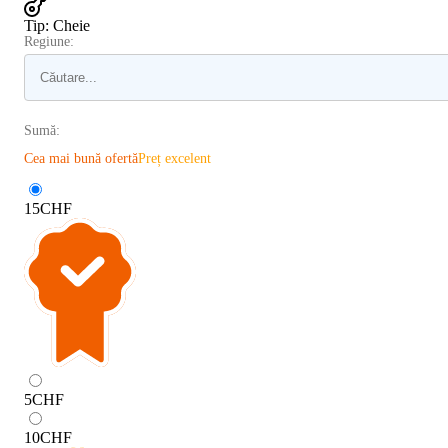
Tip
:
Cheie
Regiune:
Sumă:
Cea mai bună ofertă
Preț excelent
15
CHF
5
CHF
10
CHF