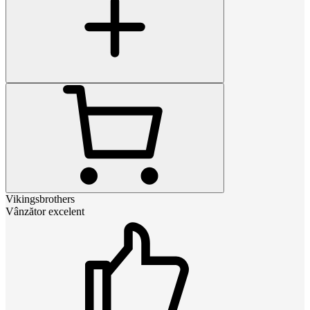
Vikingsbrothers
Vânzător excelent