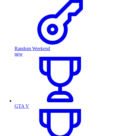
Random Weekend
new
GTA V