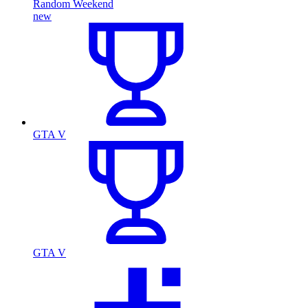
Random Weekend
new
GTA V
GTA V