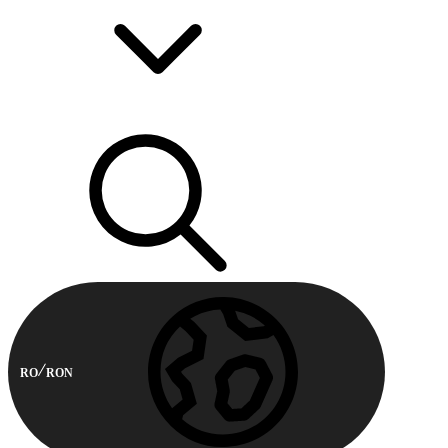
RO
RON