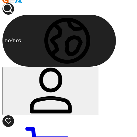
RO
RON