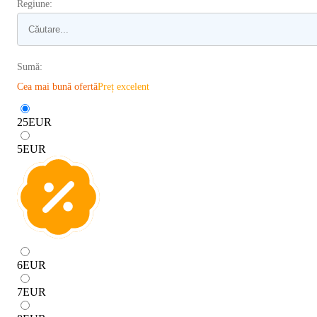
Regiune:
Sumă:
Cea mai bună ofertă
Preț excelent
25
EUR
5
EUR
6
EUR
7
EUR