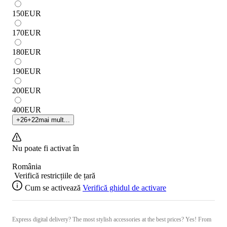
150
EUR
170
EUR
180
EUR
190
EUR
200
EUR
400
EUR
+
26
+
22
mai mult...
Nu poate fi activat în
România
Verifică restricțiile de țară
Cum se activează
Verifică ghidul de activare
Express digital delivery? The most stylish accessories at the best prices? Yes! From