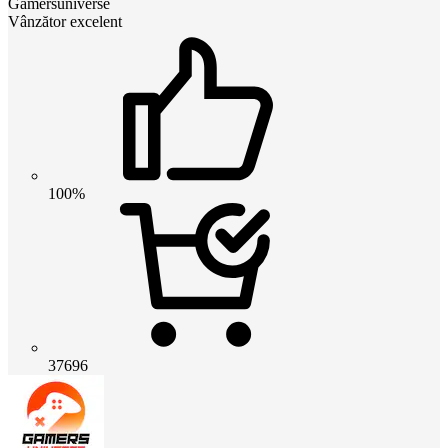
Gamersuniverse
Vânzător excelent
100%
37696