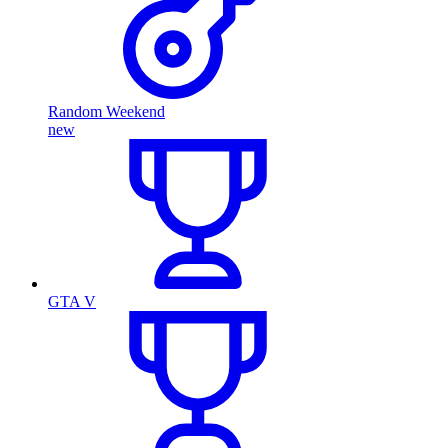
Random Weekend
new
GTA V