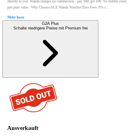
directly to you. Wanda charges no commission - pay 100, get 100. No hidden costs,
just pure value. Why Choose ACE Wanda Voucher?Zero Fees: 0% c ...
Mehr lesen
G2A Plus
Schalte niedrigere Preise mit
Premium
frei
Ausverkauft