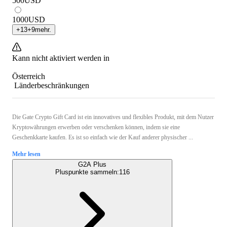
500
USD
1000
USD
+
13
+
9
mehr.
Kann nicht aktiviert werden in
Österreich
Länderbeschränkungen
Die Gate Crypto Gift Card ist ein innovatives und flexibles Produkt, mit dem Nutzer
Kryptowährungen erwerben oder verschenken können, indem sie eine
Geschenkkarte kaufen. Es ist so einfach wie der Kauf anderer physischer ...
Mehr lesen
G2A Plus
Pluspunkte sammeln:
116