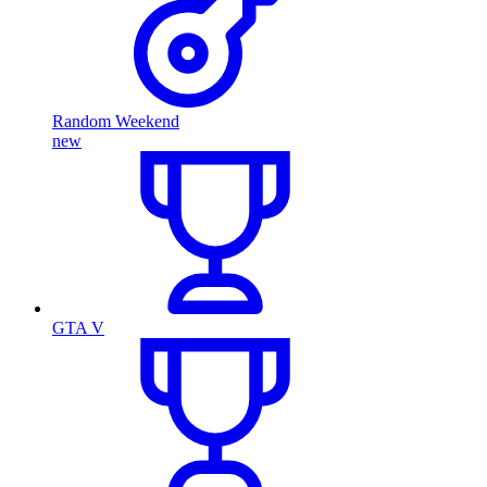
Random Weekend
new
GTA V