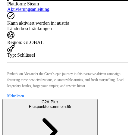
Plattform
:
Steam
Aktivierungsanleitung
Kann aktiviert werden in:
austria
Länderbeschränkungen
Region
:
GLOBAL
Typ
:
Schlüssel
Embark on Alexander the Great’s epic journey in this narrative-driven campaign
featuring three new civilizations, customizable armies, and fresh storytelling. Lead
legendary battles, forge your empire, and rewrite histor ...
Mehr lesen
G2A Plus
Pluspunkte sammeln:
65