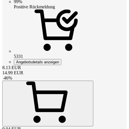
99%
Positive Rückmeldung
5331
Angebotsdetails anzeigen
8.13
EUR
14.99
EUR
-
46
%
9.04
EUR