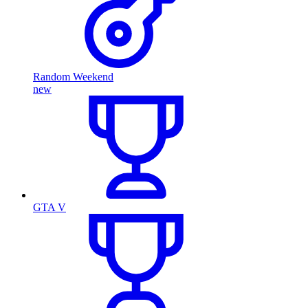
Random Weekend
new
GTA V