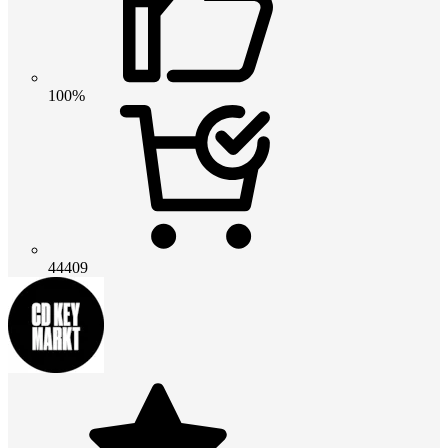
100%
44409