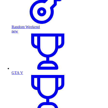
Random Weekend
new
GTA V