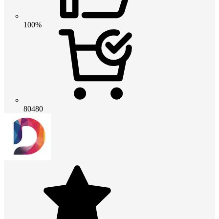
100%
80480