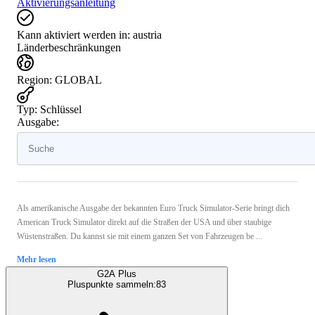
Aktivierungsanleitung
Kann aktiviert werden in:
austria
Länderbeschränkungen
Region
:
GLOBAL
Typ
:
Schlüssel
Ausgabe:
Als amerikanische Ausgabe der bekannten Euro Truck Simulator-Serie bringt dich
American Truck Simulator direkt auf die Straßen der USA und über staubige
Wüstenstraßen. Du kannst sie mit einem ganzen Set von Fahrzeugen be ...
Mehr lesen
G2A Plus
Pluspunkte sammeln:
83