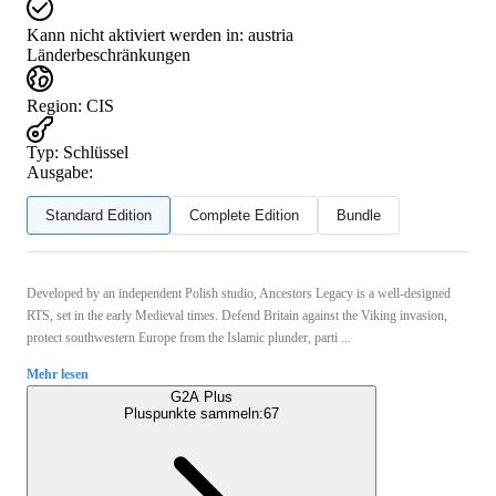
Kann nicht aktiviert werden in:
austria
Länderbeschränkungen
Region
:
CIS
Typ
:
Schlüssel
Ausgabe:
Standard Edition
Complete Edition
Bundle
Developed by an independent Polish studio, Ancestors Legacy is a well-designed
RTS, set in the early Medieval times. Defend Britain against the Viking invasion,
protect southwestern Europe from the Islamic plunder, parti ...
Mehr lesen
G2A Plus
Pluspunkte sammeln:
67