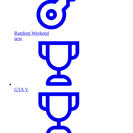
Random Weekend
new
GTA V