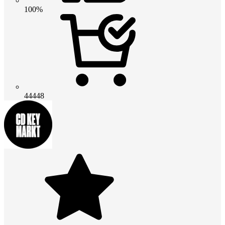
100%
44448