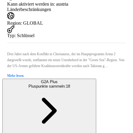
Kann aktiviert werden in:
austria
Länderbeschränkungen
Region
:
GLOBAL
Typ
:
Schlüssel
Drei Jahre nach dem Konflikt in Chernaurus, der im Hauptprogramm Arma 2
dargestellt wurde, entflammt ein neuer Unruheherd in der "Green Sea"-Region. Von
der US-Armee geführte Koalitionsstreitkräfte werden nach Takistan g ...
Mehr lesen
G2A Plus
Pluspunkte sammeln:
18