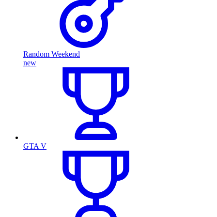
Random Weekend
new
GTA V