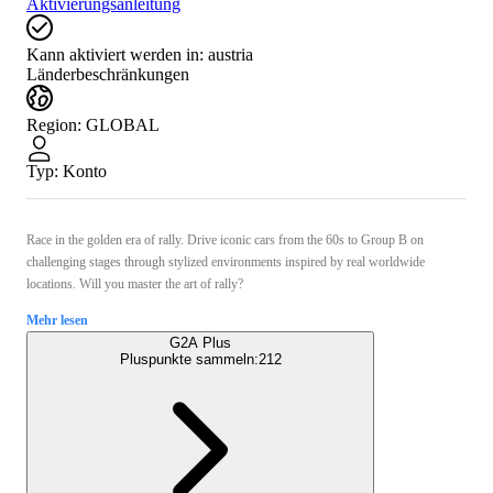
Aktivierungsanleitung
Kann aktiviert werden in:
austria
Länderbeschränkungen
Region
:
GLOBAL
Typ
:
Konto
Race in the golden era of rally. Drive iconic cars from the 60s to Group B on
challenging stages through stylized environments inspired by real worldwide
locations. Will you master the art of rally?
Mehr lesen
G2A Plus
Pluspunkte sammeln:
212