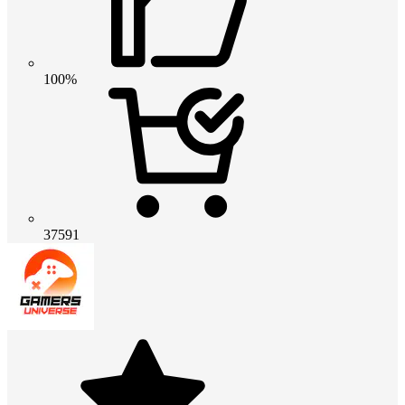
100%
37591