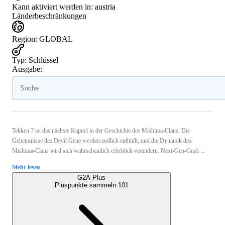
Kann aktiviert werden in:
austria
Länderbeschränkungen
Region
:
GLOBAL
Typ
:
Schlüssel
Ausgabe:
Tekken 7 ist das nächste Kapitel in der Geschichte des Mishima-Clans. Die
Geheimnisse des Devil Gene werden endlich enthüllt, und die Dynamik des
Mishima-Clans wird sich wahrscheinlich erheblich verändern. Next-Gen-Grafi ...
Mehr lesen
G2A Plus
Pluspunkte sammeln:
101