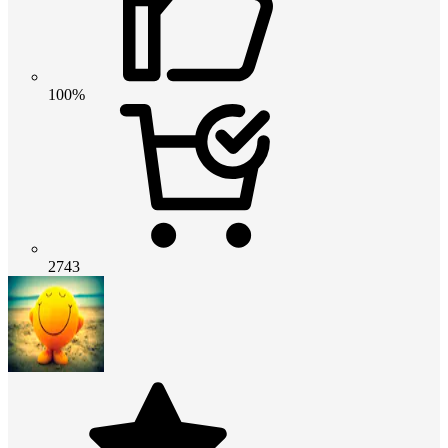
100%
2743