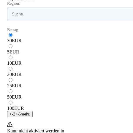
Region:
Betrag:
30
EUR
5
EUR
10
EUR
20
EUR
25
EUR
50
EUR
100
EUR
+
-2
+
-6
mehr.
Kann nicht aktiviert werden in