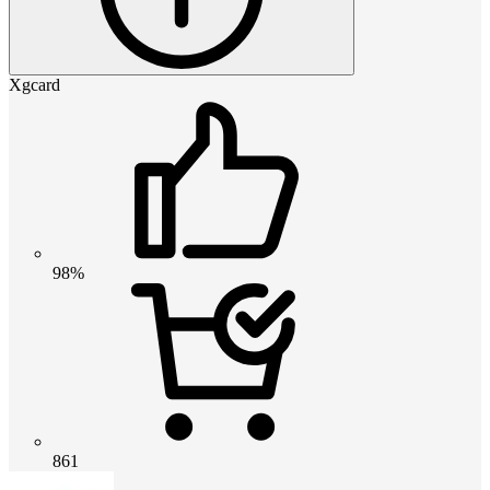
Xgcard
98%
861