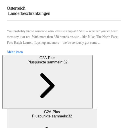
Österreich
Länderbeschränkungen
You probably know someone who loves to shop at ASOS – whether you’ve heard
them say it or not. With more than 850 brands on-site – like Nike, The North Face,
Polo Ralph Lauren, Topshop and more – we’ve seriously got some ...
Mehr lesen
G2A Plus
Pluspunkte sammeln:
32
G2A Plus
Pluspunkte sammeln:
32