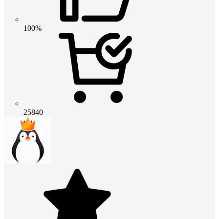
100%
25840