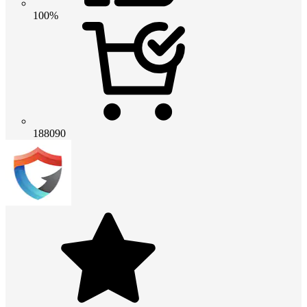
100%
188090