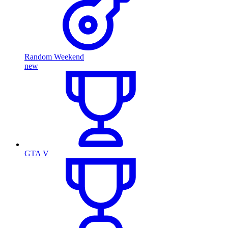
Random Weekend
new
GTA V