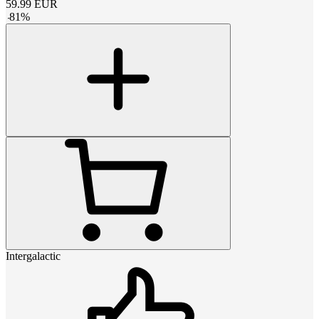
59.99
EUR
-
81
%
Intergalactic