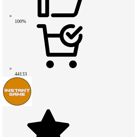
100%
44133