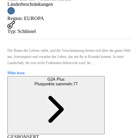
Länderbeschränkungen
Region
:
EUROPA
Typ
:
Schlüssel
Der Baum des Lebens stirbt, und die Verschmutzung breitet sich über die ganze Welt
aus, korrumpiert und verzehrt das Leben, das mit ihr in Kontakt kommt. In einer
Landschaft, die von sechs Fraktionen beherrscht wird, lie ...
Mehr lesen
G2A Plus
Pluspunkte sammeln:
77
GESPONSERT