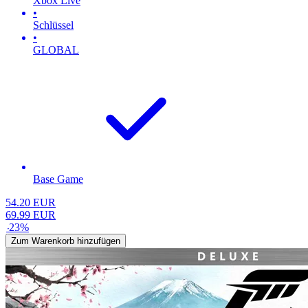
Xbox Live
•
Schlüssel
•
GLOBAL
Base Game
54.20
EUR
69.99
EUR
-
23
%
Zum Warenkorb hinzufügen