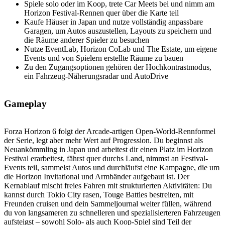
Spiele solo oder im Koop, trete Car Meets bei und nimm am
Horizon Festival-Rennen quer über die Karte teil
Kaufe Häuser in Japan und nutze vollständig anpassbare
Garagen, um Autos auszustellen, Layouts zu speichern und
die Räume anderer Spieler zu besuchen
Nutze EventLab, Horizon CoLab und The Estate, um eigene
Events und von Spielern erstellte Räume zu bauen
Zu den Zugangsoptionen gehören der Hochkontrastmodus,
ein Fahrzeug-Näherungsradar und AutoDrive
Gameplay
Forza Horizon 6 folgt der Arcade-artigen Open-World-Rennformel
der Serie, legt aber mehr Wert auf Progression. Du beginnst als
Neuankömmling in Japan und arbeitest dir einen Platz im Horizon
Festival erarbeitest, fährst quer durchs Land, nimmst an Festival-
Events teil, sammelst Autos und durchläufst eine Kampagne, die um
die Horizon Invitational und Armbänder aufgebaut ist. Der
Kernablauf mischt freies Fahren mit strukturierten Aktivitäten: Du
kannst durch Tokio City rasen, Touge Battles bestreiten, mit
Freunden cruisen und dein Sammeljournal weiter füllen, während
du von langsameren zu schnelleren und spezialisierteren Fahrzeugen
aufsteigst – sowohl Solo- als auch Koop-Spiel sind Teil der