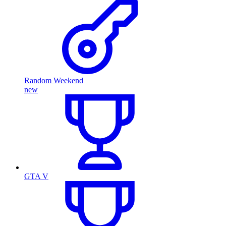
Random Weekend
new
GTA V