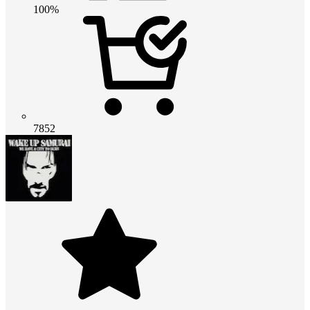
100%
7852