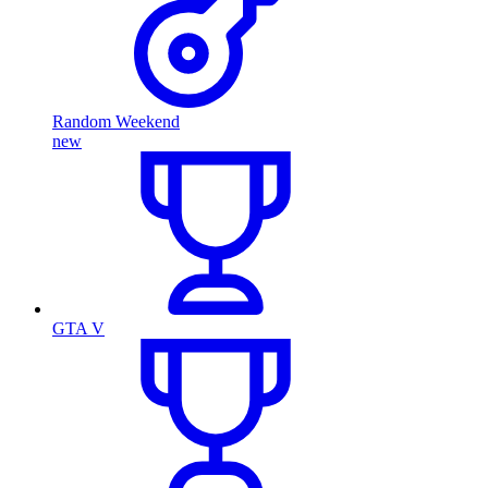
Random Weekend
new
GTA V