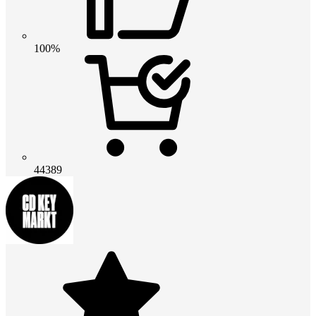
100%
44389