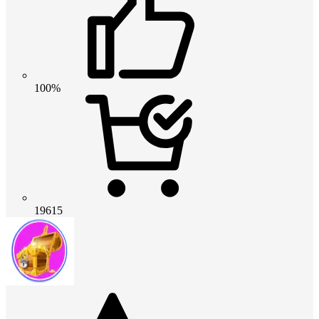
100%
19615