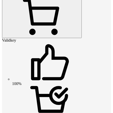
Validkey
100%