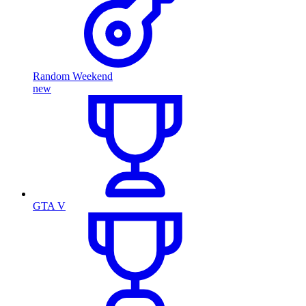
Random Weekend
new
GTA V