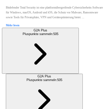
Bitdefender Total Security ist eine plattformübergreifende Cybersicherheits-Software
für Windows, macOS, Android und iOS, die Schutz vor Malware, Ransomware
sowie Tools für Privatsphäre, VPN und Geräteoptimierung bietet. ...
Mehr lesen
G2A Plus
Pluspunkte sammeln:
505
G2A Plus
Pluspunkte sammeln:
505