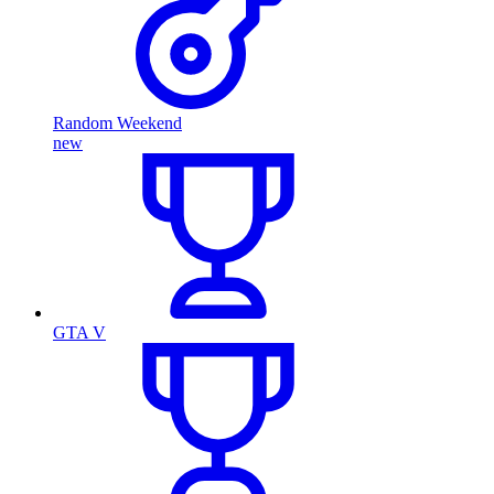
Random Weekend
new
GTA V