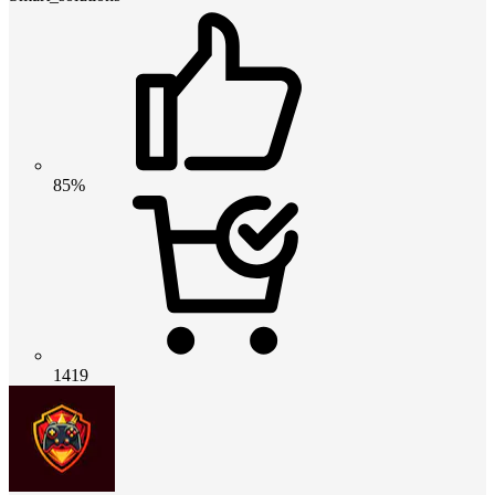
85%
1419