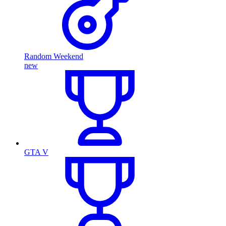
Random Weekend
new
GTA V