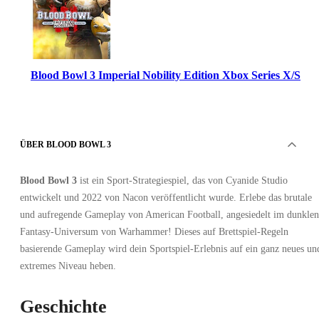
Blood Bowl 3 Imperial Nobility Edition Xbox Series X/S
ÜBER BLOOD BOWL 3
Blood Bowl 3
ist ein Sport-Strategiespiel, das von Cyanide Studio
entwickelt und 2022 von Nacon veröffentlicht wurde. Erlebe das brutale
Xbox Live
und aufregende Gameplay von American Football, angesiedelt im dunklen
•
Konto
Fantasy-Universum von Warhammer! Dieses auf Brettspiel-Regeln
•
GLOBAL
basierende Gameplay wird dein Sportspiel-Erlebnis auf ein ganz neues un
15.46
EUR
extremes Niveau heben.
39.99
EUR
-
61
%
Geschichte