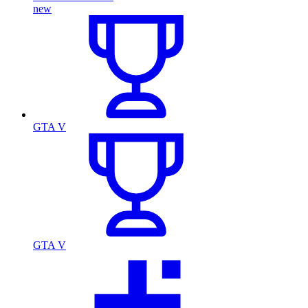
new
GTA V
GTA V