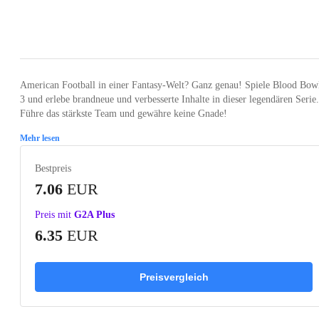
Loading...
Loading...
Loading...
Loading...
Loading
American Football in einer Fantasy-Welt? Ganz genau! Spiele Blood Bow
3 und erlebe brandneue und verbesserte Inhalte in dieser legendären Serie.
Führe das stärkste Team und gewähre keine Gnade!
Mehr lesen
Bestpreis
7.06
EUR
Preis mit
G2A Plus
6.35
EUR
Preisvergleich