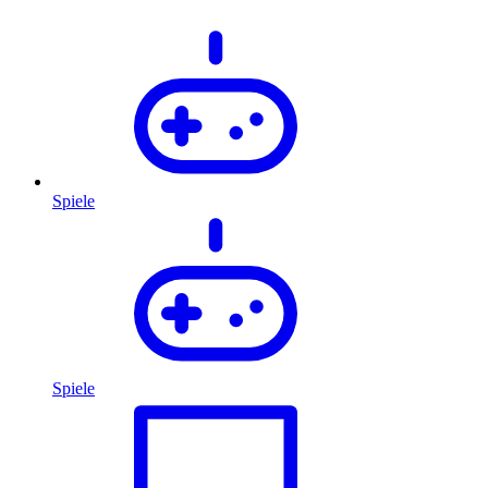
Spiele
Spiele