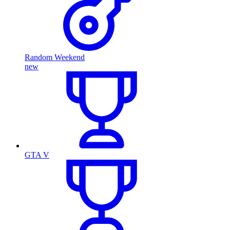
Random Weekend
new
GTA V