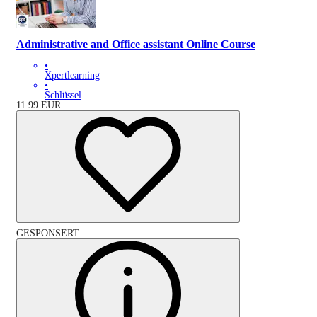
Administrative and Office assistant Online Course
•
Xpertlearning
•
Schlüssel
11.99
EUR
GESPONSERT