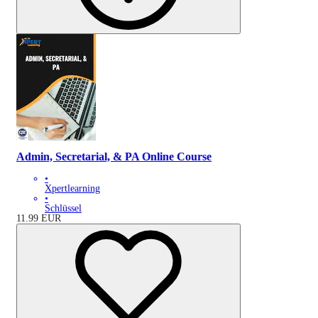
Admin, Secretarial, & PA Online Course
•
Xpertlearning
•
Schlüssel
11.99
EUR