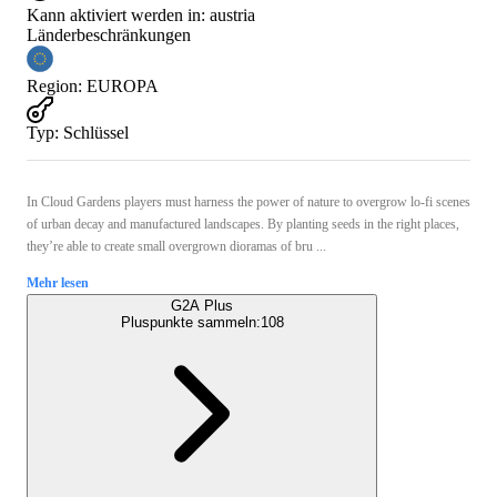
Kann aktiviert werden in:
austria
Länderbeschränkungen
Region
:
EUROPA
Typ
:
Schlüssel
In Cloud Gardens players must harness the power of nature to overgrow lo-fi scenes
of urban decay and manufactured landscapes. By planting seeds in the right places,
they’re able to create small overgrown dioramas of bru ...
Mehr lesen
G2A Plus
Pluspunkte sammeln:
108