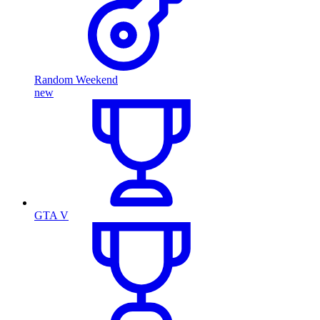
Random Weekend
new
GTA V