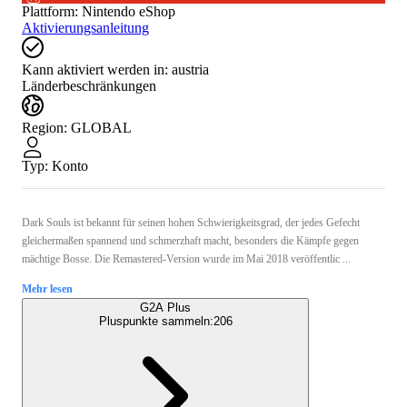
Plattform
:
Nintendo eShop
Aktivierungsanleitung
Kann aktiviert werden in:
austria
Länderbeschränkungen
Region
:
GLOBAL
Typ
:
Konto
Dark Souls ist bekannt für seinen hohen Schwierigkeitsgrad, der jedes Gefecht
gleichermaßen spannend und schmerzhaft macht, besonders die Kämpfe gegen
mächtige Bosse. Die Remastered-Version wurde im Mai 2018 veröffentlic ...
Mehr lesen
G2A Plus
Pluspunkte sammeln:
206