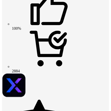
100%
2884