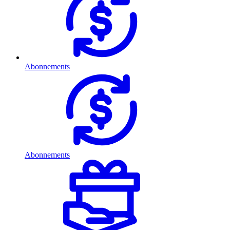
Abonnements
Abonnements