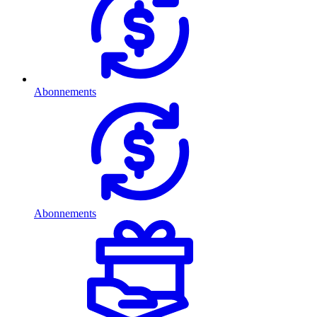
Abonnements
Abonnements