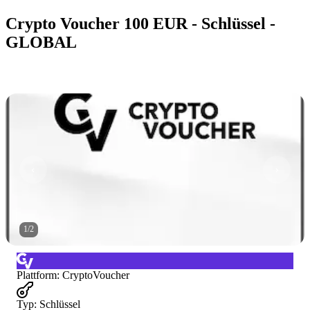
Crypto Voucher 100 EUR - Schlüssel -
GLOBAL
1
/
2
Plattform
:
CryptoVoucher
Typ
:
Schlüssel