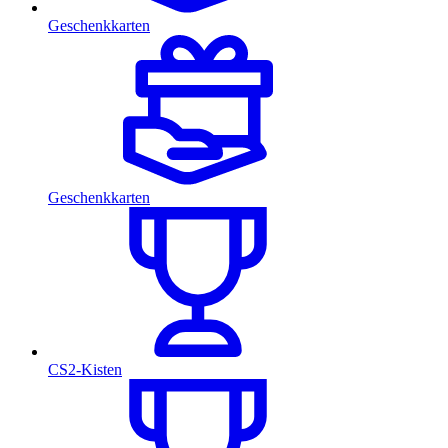
Geschenkkarten
Geschenkkarten
CS2-Kisten