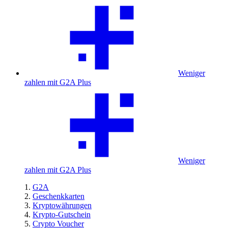
Weniger
zahlen mit G2A Plus
Weniger
zahlen mit G2A Plus
G2A
Geschenkkarten
Kryptowährungen
Krypto-Gutschein
Crypto Voucher