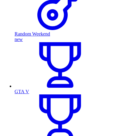
Random Weekend
new
GTA V