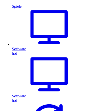
Spiele
Software
hot
Software
hot