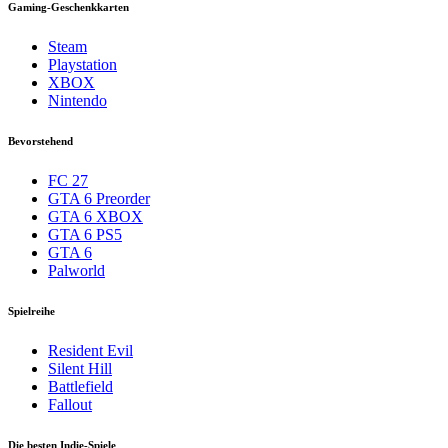
Gaming-Geschenkkarten
Steam
Playstation
XBOX
Nintendo
Bevorstehend
FC 27
GTA 6 Preorder
GTA 6 XBOX
GTA 6 PS5
GTA 6
Palworld
Spielreihe
Resident Evil
Silent Hill
Battlefield
Fallout
Die besten Indie-Spiele