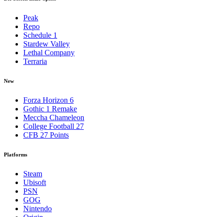
Peak
Repo
Schedule 1
Stardew Valley
Lethal Company
Terraria
New
Forza Horizon 6
Gothic 1 Remake
Meccha Chameleon
College Football 27
CFB 27 Points
Platforms
Steam
Ubisoft
PSN
GOG
Nintendo