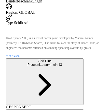
Länderbeschränkungen
Region
:
GLOBAL
Typ
:
Schlüssel
Dead Space (2008) is a survival horror game developed by Visceral Games
(formerly EA Redwood Shores). The series follows the story of Isaac Clarke, an
engineer who becomes stranded on a mining spaceship overrun by grotes ...
Mehr lesen
G2A Plus
Pluspunkte sammeln:
13
GESPONSERT