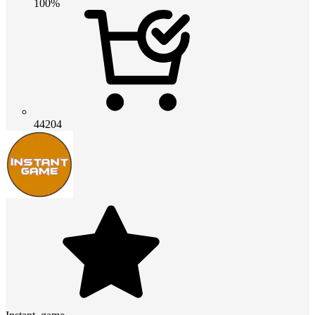
100%
44204