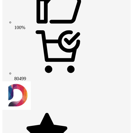
100%
80499