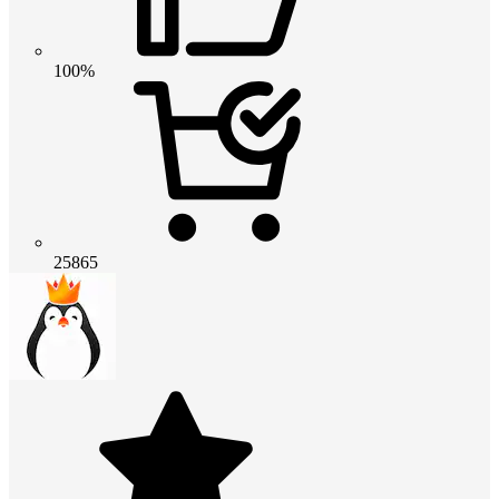
100%
25865