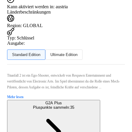
Kann aktiviert werden in:
austria
Länderbeschränkungen
Region
:
GLOBAL
Typ
:
Schlüssel
Ausgabe:
Standard Edition
Ultimate Edition
Titanfall 2 ist ein Ego-Shooter, entwickelt von Respawn Entertainment und
veröffentlicht von Electronic Arts. Im Spiel übernimmst du die Rolle eines Mech-
Piloten, dessen Aufgabe es ist, feindliche Kräfte auf verschiedene ...
Mehr lesen
G2A Plus
Pluspunkte sammeln:
35