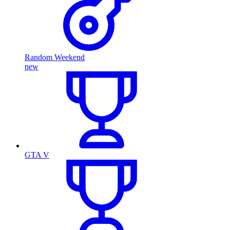
Random Weekend
new
GTA V