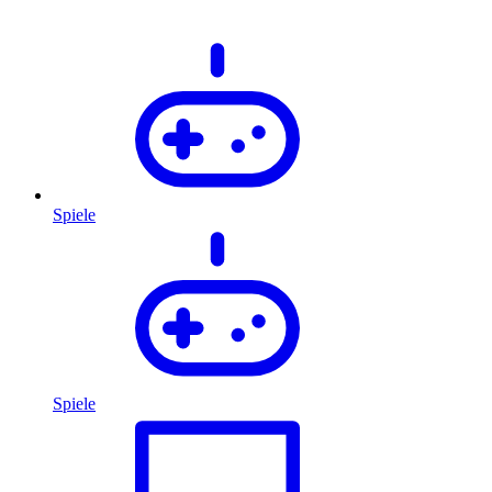
Spiele
Spiele