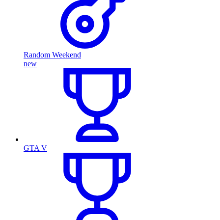
Random Weekend
new
GTA V