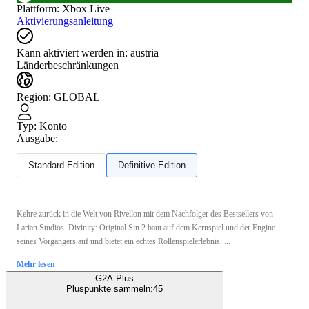
Plattform
:
Xbox Live
Aktivierungsanleitung
Kann aktiviert werden in:
austria
Länderbeschränkungen
Region
:
GLOBAL
Typ
:
Konto
Ausgabe:
Standard Edition
Definitive Edition
Kehre zurück in die Welt von Rivellon mit dem Nachfolger des Bestsellers von
Larian Studios. Divinity: Original Sin 2 baut auf dem Kernspiel und der Engine
seines Vorgängers auf und bietet ein echtes Rollenspielerlebnis. ...
Mehr lesen
G2A Plus
Pluspunkte sammeln:
45