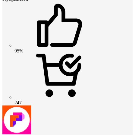
95%
247