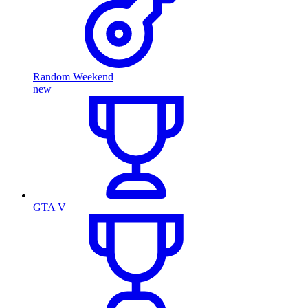
Random Weekend
new
GTA V